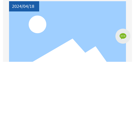
ов является их способность перемещаться.
2024/04/18
Максимизируйте производительность с
помощью носителей промышленных
аппаратных платформ
**Введение** В современной быстро развивающейся отрас
ли промышленного оборудования максимальное повышен