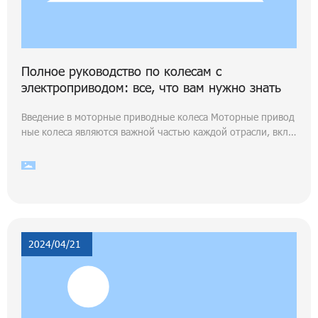
Полное руководство по колесам с
электроприводом: все, что вам нужно знать
Введение в моторные приводные колеса Моторные привод
ные колеса являются важной частью каждой отрасли, вклю
чая эту. Эти колеса играют жизненно важную роль в приво
де машин и оборудования, что делает их неотъемлемой ча
стью многих операций. ## Что такое ведущее колесо? Вед
ущие колеса двигателя — это специальные колеса, которы
е прикреплены к двигателю и обеспечивают движение маш
ины или оборудования. они входят
2024/04/21