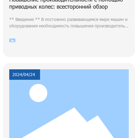
приводных колес: всесторонний обзор
** Введение ** В постоянно развивающемся мире машин и
оборудования необходимость повышения производительн
ости и эффективности имеет первостепенное значение. Од
ним из ключевых компонентов, которые могут иметь сущес
твенное значение в этом отношении, являются колеса с пр
иводом от двигателя. Эти инновационные инструменты им
еют потенциал для преобразования способа работы обору
дования, обеспечивая широкий спектр преимуществ, котор
ые могут в конечном итоге повысить производительность
2024/04/24
и