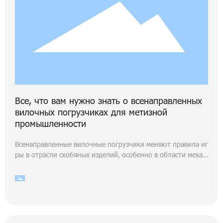
Все, что вам нужно знать о всенаправленных
вилочных погрузчиках для метизной
промышленности
Всенаправленные вилочные погрузчики меняют правила иг
ры в отрасли скобяных изделий, особенно в области механ
ических аппаратных инструментов. Эти инновационные ма
шины предназначены для перемещения во всех направлен
иях, что делает их чрезвычайно универсальными и эффект
ивными для работы с различными материалами и продукта
ми на складах и производственных объектах. Одной из клю
чевых особенностей всенаправленных вилочных погрузчик