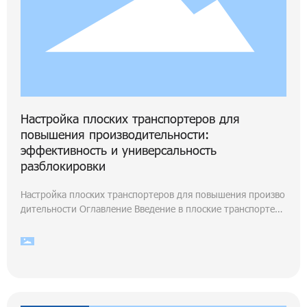
Настройка плоских транспортеров для
повышения производительности:
эффективность и универсальность
разблокировки
Настройка плоских транспортеров для повышения произво
дительности Оглавление Введение в плоские транспортер
ы Важность настройки плоских транспортеров Ключевые о
собенности для рассмотрения при настройке Типы настрое
к для плоских транспортеров Выбор правильных материал
ов для долговечности Технологические достижения в плос
ких транспортеров Повышение производительности через
C