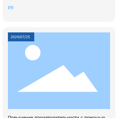
аботе машин. Эти колеса приводятся в движение электрич
ескими или гидравлическими двигателями, которые обеспе
чивают необходимую мощность для обеспечения движени
я и функциональности. Понимание их работы может значи
тельно повысить эффективность и результативность вашег
о оборудования. Основная функция мото
2024/07/25
Повышение производительности с помощью